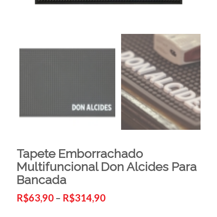
Tapete Emborrachado
Multifuncional Don Alcides Para
Bancada
Faixa
de
R$
63,90
–
R$
314,90
preço:
R$63,90
através
R$314,90