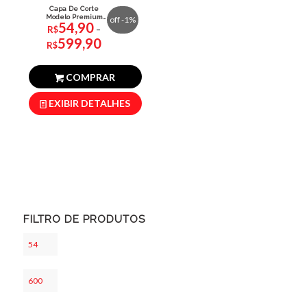
Capa De Corte
Modelo Premium
off -1%
54,90
Oxfordine 1,80×1,50cm
R$
–
Faixa
599,90
de
preço:
R$
R$54,90
através
R$599,90
COMPRAR
EXIBIR DETALHES
FILTRO DE PRODUTOS