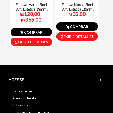
Escova Marco Boni
Escova Marco Boni
Anti Estática 19mm
Anti Estática 12mm
120,00
32,00
Cores Sortidas
Cores Sortidas
R$
–
R$
Faixa
365,00
de
preço:
R$
R$120,00
através
R$365,00
COMPRAR
COMPRAR
EXIBIR DETALHES
EXIBIR DETALHES
ACESSE
Cadastre-se
Área do cliente
Sobre nós
Políticas de Privacidade