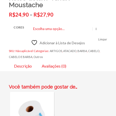
Moustache
Faixa
de
R$
24,90
–
R$
27,90
preço:
R$24,90
através
R$27,90
CORES
Limpar
Adicionar à Lista de Desejos
SKU:
Não aplicável
Categorias:
ARTIGOS
,
ATACADO
,
BARBA
,
CABELO
,
CABELO E BARBA
,
Outros
Descrição
Avaliações (0)
Você também pode gostar de…