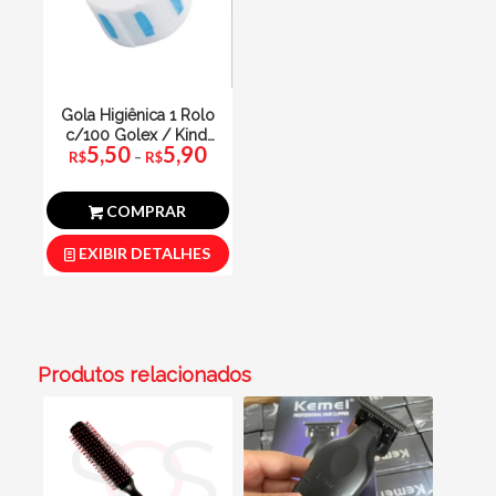
Gola Higiênica 1 Rolo
c/100 Golex / Kindi
Faixa
5,50
5,90
de
/ Moustache
preço:
R$
–
R$
R$5,50
através
R$5,90
COMPRAR
EXIBIR DETALHES
Produtos relacionados