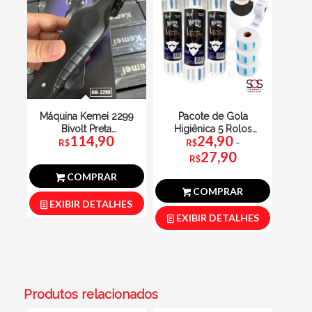
Máquina Kemei 2299
Pacote de Gola
Bivolt Preta
Higiênica 5 Rolos
114,90
24,90
Acabamento
Golex / Kindi /
R$
R$
–
Faixa
Moustache
27,90
de
preço:
R$
R$24,90
através
R$27,90
COMPRAR
COMPRAR
EXIBIR DETALHES
EXIBIR DETALHES
Produtos relacionados