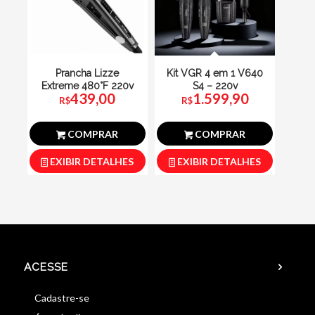
Prancha Lizze
Kit VGR 4 em 1 V640
Extreme 480°F 220v
S4 – 220v
439,00
1.599,90
R$
R$
COMPRAR
COMPRAR
EXIBIR DETALHES
EXIBIR DETALHES
ACESSE
Cadastre-se