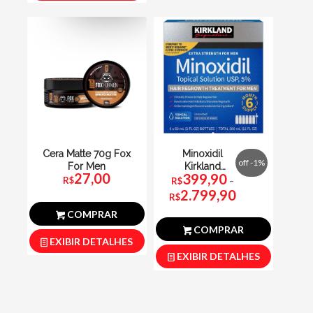
Cera Matte 70g Fox
Minoxidil
off -1%
For Men
Kirkland
27,00
399,90
Signature
R$
R$
–
Faixa
Original Caixa
2.799,90
de
preço:
R$
R$399,90
através
com 6 unidades
R$2.799,90
COMPRAR
60ml
COMPRAR
EXIBIR DETALHES
EXIBIR DETALHES