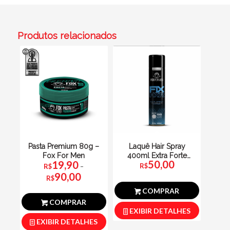
Produtos relacionados
Laquê Hair Spray
Pasta Premium 80g –
400ml Extra Forte
Fox For Men
50,00
19,90
Fox For Men
R$
R$
–
Faixa
90,00
de
preço:
R$
R$19,90
através
R$90,00
COMPRAR
COMPRAR
EXIBIR DETALHES
EXIBIR DETALHES