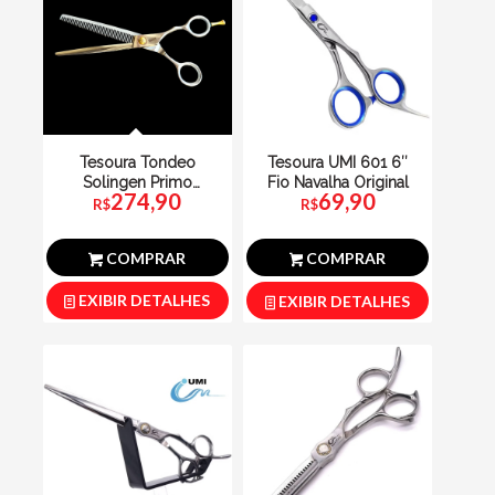
Tesoura Tondeo
Tesoura UMI 601 6″
Solingen Primo
Fio Navalha Original
274,90
69,90
Desbaste Desfiadeira
R$
R$
34 Dentes
COMPRAR
COMPRAR
EXIBIR DETALHES
EXIBIR DETALHES