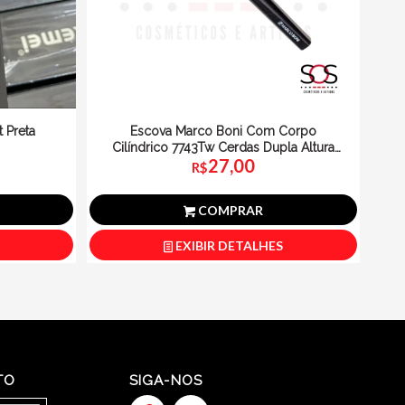
 Preta
Escova Marco Boni Com Corpo
Cilíndrico 7743Tw Cerdas Dupla Altura
27,00
Cores Sortidas
R$
COMPRAR
EXIBIR DETALHES
TO
SIGA-NOS