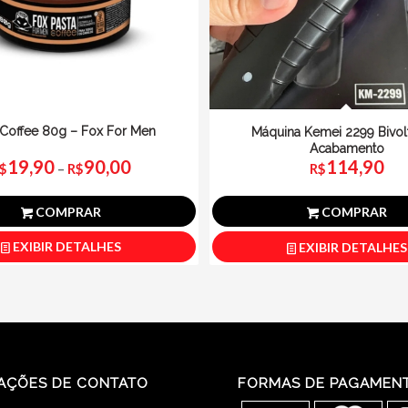
 Coffee 80g – Fox For Men
Máquina Kemei 2299 Bivolt
Acabamento
19,90
90,00
114,90
Faixa
$
–
R$
R$
de
preço:
COMPRAR
COMPRAR
R$19,90
EXIBIR DETALHES
EXIBIR DETALHES
através
R$90,00
AÇÕES DE CONTATO
FORMAS DE PAGAMEN