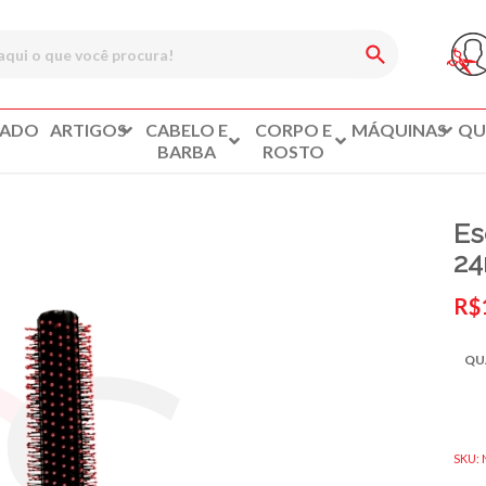
CADO
ARTIGOS
CABELO E
CORPO E
MÁQUINAS
QU
BARBA
ROSTO
Es
24
R$
QU
SKU: