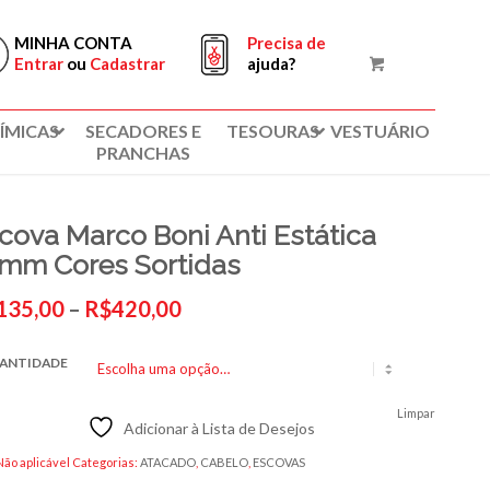
MINHA CONTA
Precisa de
Entrar
ou
Cadastrar
ajuda?
ÍMICAS
SECADORES E
TESOURAS
VESTUÁRIO
PRANCHAS
cova Marco Boni Anti Estática
mm Cores Sortidas
Faixa
135,00
–
R$
420,00
de
preço:
ANTIDADE
R$135,00
através
Limpar
Adicionar à Lista de Desejos
R$420,00
Não aplicável
Categorias:
ATACADO
,
CABELO
,
ESCOVAS