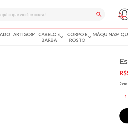
CADO
ARTIGOS
CABELO E
CORPO E
MÁQUINAS
QU
BARBA
ROSTO
Es
R$
2 em