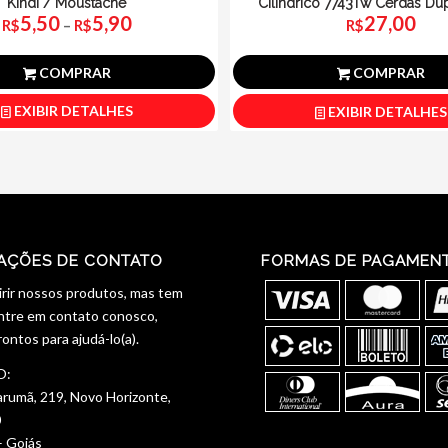
Kindi / Moustache
Cilíndrico 7743Tw Cerdas Dup
5,50
5,90
27,00
Cores Sortidas
Faixa
R$
–
R$
R$
de
preço:
COMPRAR
COMPRAR
R$5,50
EXIBIR DETALHES
EXIBIR DETALHES
através
R$5,90
AÇÕES DE CONTATO
FORMAS DE PAGAMEN
rir nossos produtos, mas tem
ntre em contato conosco,
ontos para ajudá-lo(a).
O:
arumã, 219, Novo Horizonte,
0
– Goiás