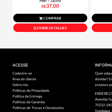
Men – 240ml
37,00
R$
COMPRAR
EXIBIR DETALHES
ACESSE
INFORM
Cadastre-se
Quer adqui
Área do cliente
dúvidas? E
Sobre nós
estamos pr
Políticas de Privacidade
ENDEREÇ
Política de Entrega
Avenida It
Políticas de Garantia
75532-24
Políticas de Trocas e Devoluções
Itumbiara 