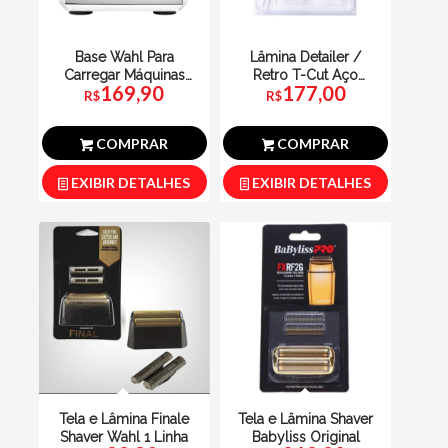
Base Wahl Para
Lâmina Detailer /
Carregar Máquinas
Retro T-Cut Aço
169,90
177,00
de Corte Sem Fio
Wahl Original
R$
R$
Bivolt
COMPRAR
COMPRAR
EXIBIR DETALHES
EXIBIR DETALHES
Tela e Lâmina Finale
Tela e Lâmina Shaver
Shaver Wahl 1 Linha
Babyliss Original