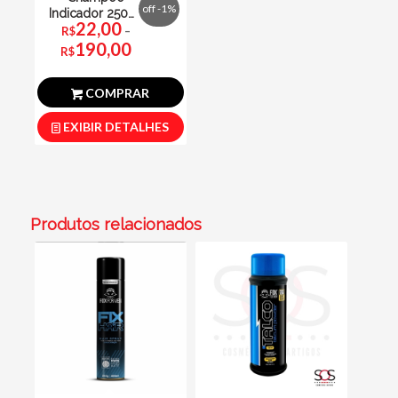
off -1%
Indicador 250ml
22,00
Fox For Men
R$
–
Faixa
190,00
de
preço:
R$
R$22,00
através
R$190,00
COMPRAR
EXIBIR DETALHES
Produtos relacionados